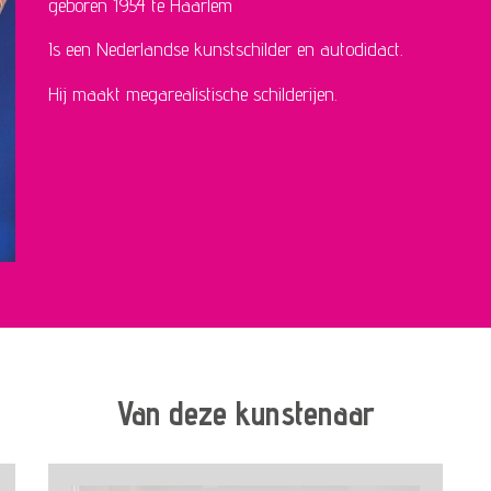
geboren 1954 te Haarlem
Is een Nederlandse kunstschilder en autodidact.
Hij maakt megarealistische schilderijen.
Van deze kunstenaar