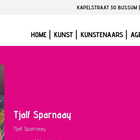
KAPELSTRAAT 30 BUSSUM | T
Hoofdnavigatie
HOME
KUNST
KUNSTENAARS
AG
Tjalf Sparnaay
Tjalf Sparnaay