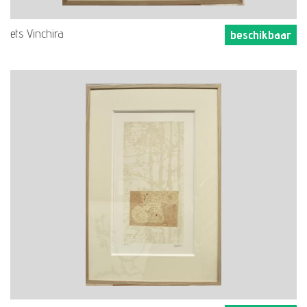
ets Vinchira
beschikbaar