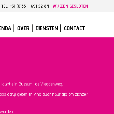
EL: +31 (0)35 – 691 52 84 |
WIJ ZIJN GESLOTEN
ENDA
OVER
DIENSTEN
CONTACT
in laantje in Bussum, de Vliegdenweg.
hops acryl gieten en vind daar haar tijd om zichzelf
eworden.