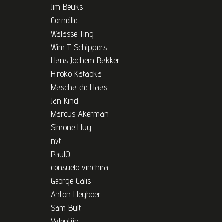
Jim Beuks
Corneille
Walasse Ting
Wim T. Schippers
Hans Jochem Bakker
Hiroko Kataoka
Mascha de Haas
Jan Kind
Marcus Akerman
Simone Huy
nvt
PaulO
consuelo vinchira
George Calis
Anton Heyboer
Sam Bult
Valentijn