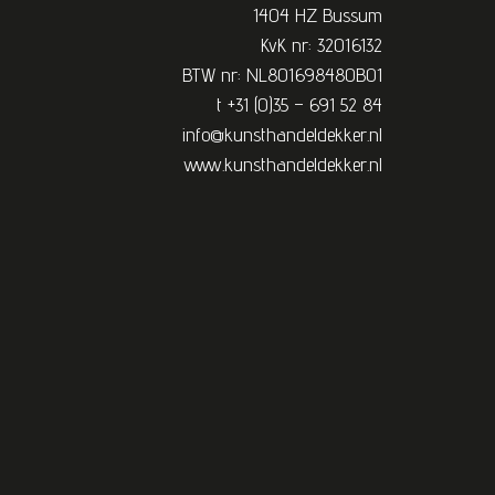
1404 HZ Bussum
KvK nr: 32016132
BTW nr: NL801698480B01
t +31 (0)35 – 691 52 84
info@kunsthandeldekker.nl
www.kunsthandeldekker.nl