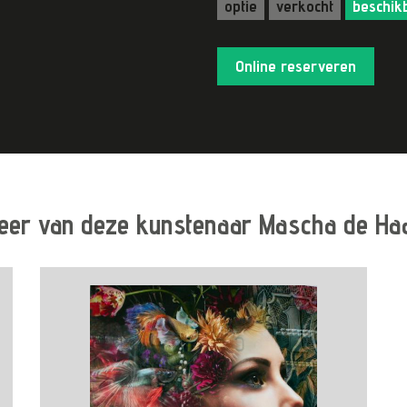
optie
verkocht
beschik
Online reserveren
eer van deze kunstenaar Mascha de Ha